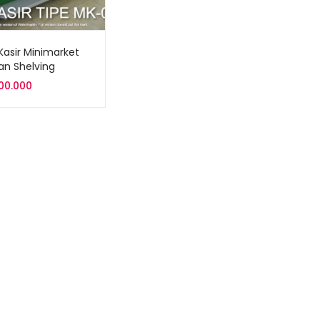
Kasir Minimarket
n Shelving
n Tipe MK-09
100.000