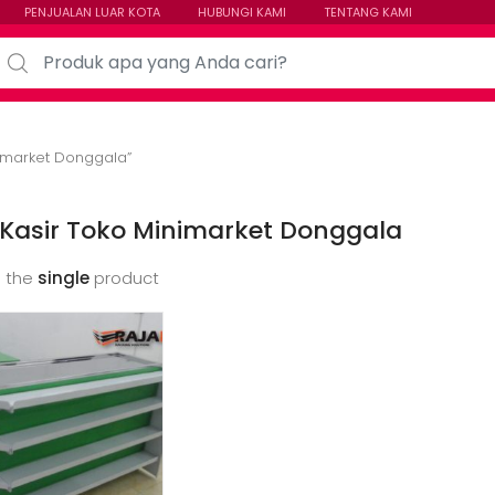
PENJUALAN LUAR KOTA
HUBUNGI KAMI
TENTANG KAMI
arch for:
imarket Donggala”
Kasir Toko Minimarket Donggala
 the
single
product