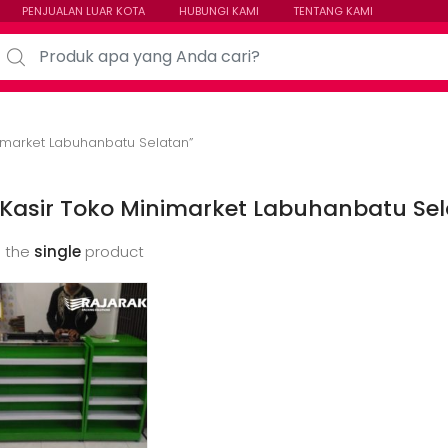
PENJUALAN LUAR KOTA
HUBUNGI KAMI
TENTANG KAMI
arch for:
imarket Labuhanbatu Selatan”
Kasir Toko Minimarket Labuhanbatu Se
 the
single
product