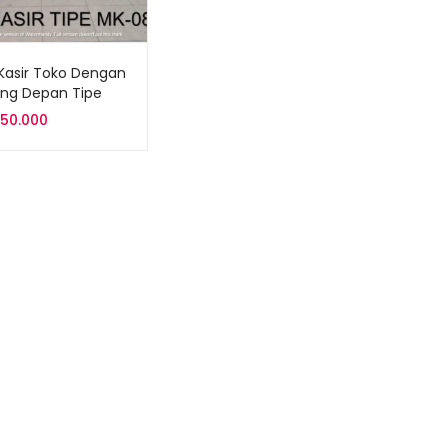
Kasir Toko Dengan
ing Depan Tipe
8
750.000