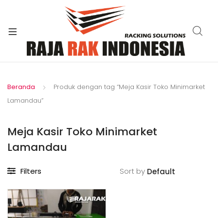
xpand
ild
enu
Beranda
Produk dengan tag “Meja Kasir Toko Minimarket
Lamandau”
Meja Kasir Toko Minimarket
Lamandau
Filters
Sort by