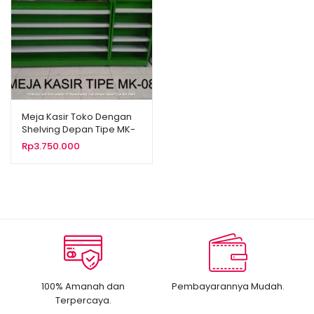
Meja Kasir Toko Dengan
Shelving Depan Tipe MK-
08
Rp
3.750.000
100% Amanah dan
Pembayarannya Mudah.
Terpercaya.