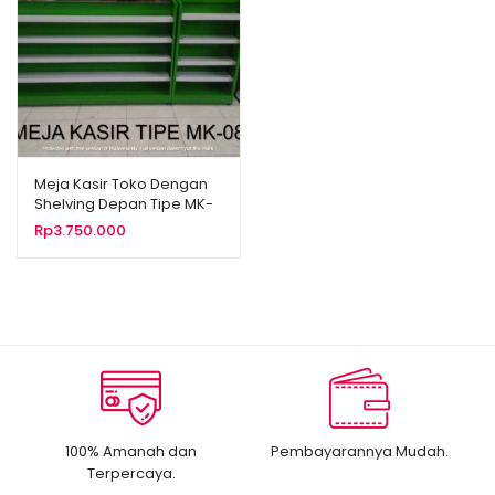
Meja Kasir Toko Dengan
Shelving Depan Tipe MK-
08
Rp
3.750.000
100% Amanah dan
Pembayarannya Mudah.
Terpercaya.