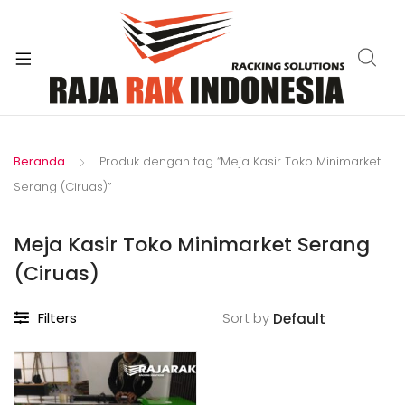
xpand
ild
enu
Beranda
Produk dengan tag “Meja Kasir Toko Minimarket
Serang (Ciruas)”
Meja Kasir Toko Minimarket Serang
(Ciruas)
Filters
Sort by