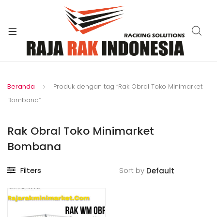
xpand
ild
enu
Beranda
Produk dengan tag “Rak Obral Toko Minimarket
Bombana”
Rak Obral Toko Minimarket
Bombana
Filters
Sort by