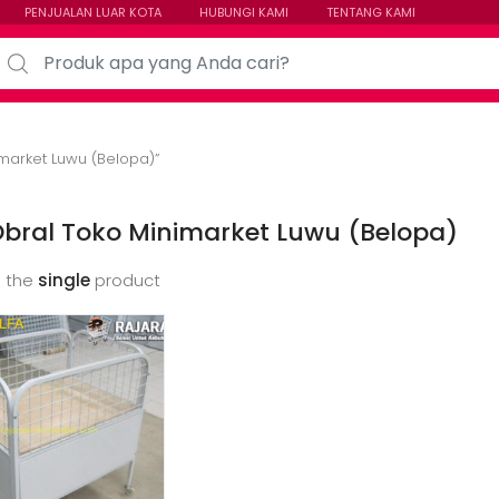
PENJUALAN LUAR KOTA
HUBUNGI KAMI
TENTANG KAMI
arch for:
market Luwu (Belopa)”
bral Toko Minimarket Luwu (Belopa)
 the
single
product