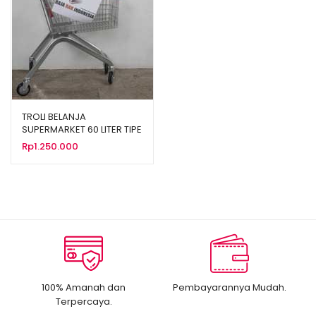
TROLI BELANJA
SUPERMARKET 60 LITER TIPE
TS-60L
Rp
1.250.000
100% Amanah dan
Pembayarannya Mudah.
Terpercaya.