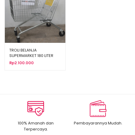
TROLI BELANJA
SUPERMARKET 180 LITER
TIPE TS-180L
Rp
2.100.000
100% Amanah dan
Pembayarannya Mudah.
Terpercaya.