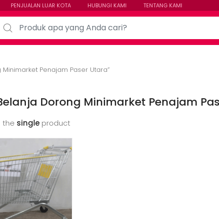
PENJUALAN LUAR KOTA
HUBUNGI KAMI
TENTANG KAMI
arch for:
g Minimarket Penajam Paser Utara”
 Belanja Dorong Minimarket Penajam Pas
 the
single
product