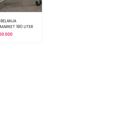
 BELANJA
MARKET 180 LITER
TS-180L
100.000