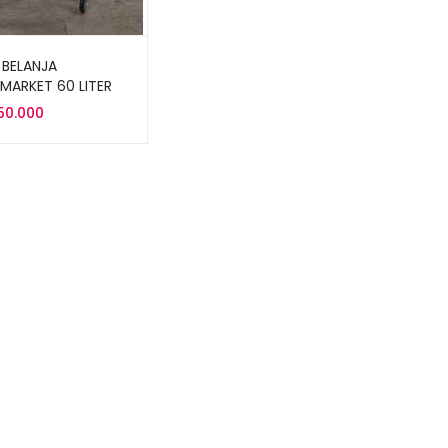
 BELANJA
MARKET 60 LITER
TS-60L
250.000