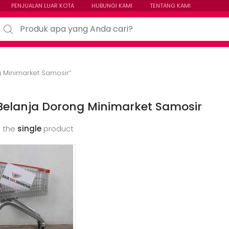
PENJUALAN LUAR KOTA
HUBUNGI KAMI
TENTANG KAMI
arch for:
g Minimarket Samosir”
 Belanja Dorong Minimarket Samosir
 the
single
product