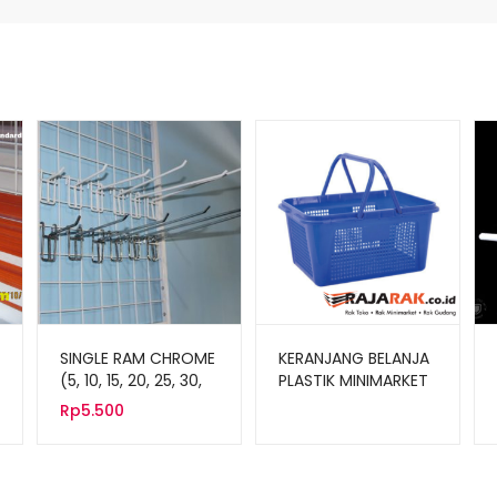
SINGLE RAM CHROME
KERANJANG BELANJA
(5, 10, 15, 20, 25, 30,
PLASTIK MINIMARKET
35 CM)
GREEN LEAF
Rp
5.500
VERONICA 381