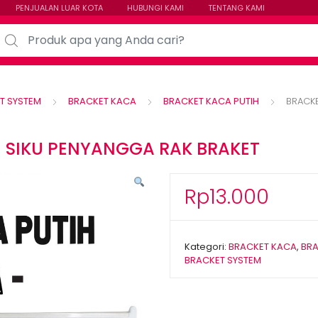
PENJUALAN LUAR KOTA
HUBUNGI KAMI
TENTANG KAMI
arch for:
T SYSTEM
BRACKET KACA
BRACKET KACA PUTIH
BRACKE
– SIKU PENYANGGA RAK BRAKET
Rp
13.000
Kategori:
BRACKET KACA
,
BRA
BRACKET SYSTEM