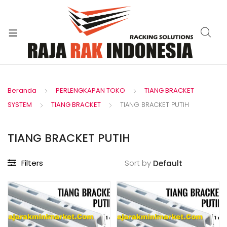
xpand
ild
enu
Beranda
PERLENGKAPAN TOKO
TIANG BRACKET
SYSTEM
TIANG BRACKET
TIANG BRACKET PUTIH
TIANG BRACKET PUTIH
Filters
Sort by