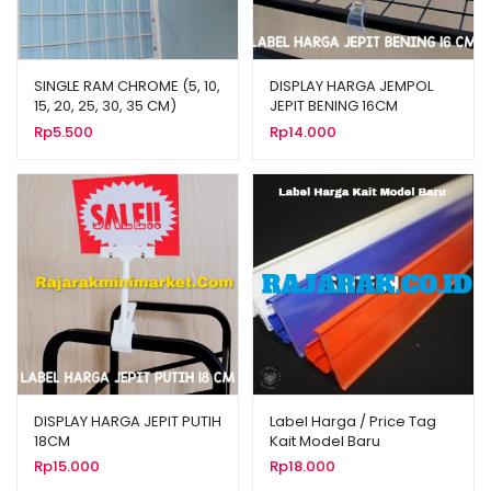
SINGLE RAM CHROME (5, 10,
DISPLAY HARGA JEMPOL
15, 20, 25, 30, 35 CM)
JEPIT BENING 16CM
Rp
5.500
Rp
14.000
DISPLAY HARGA JEPIT PUTIH
Label Harga / Price Tag
18CM
Kait Model Baru
Rp
15.000
Rp
18.000