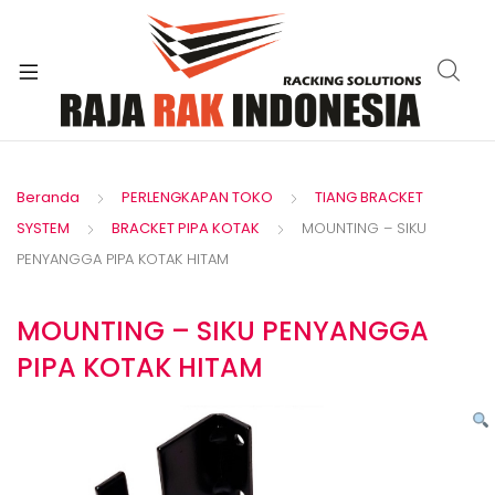
xpand
ild
enu
Beranda
PERLENGKAPAN TOKO
TIANG BRACKET
SYSTEM
BRACKET PIPA KOTAK
MOUNTING – SIKU
PENYANGGA PIPA KOTAK HITAM
MOUNTING – SIKU PENYANGGA
PIPA KOTAK HITAM