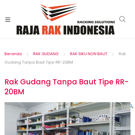
xpand
ild
enu
Beranda
RAK GUDANG
RAK SIKU NON BAUT
Rak
Gudang Tanpa Baut Tipe RR-20BM
Rak Gudang Tanpa Baut Tipe RR-
20BM