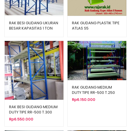
RAK BESI GUDANG UKURAN
RAK GUDANG PLASTIK TIPE
BESAR KAPASITAS 1 TON
ATLAS S5
TIPE RR-1000
RAK GUDANG MEDIUM
DUTY TIPE RR-500 T.250
(Kekuatan 500 Kg per
Rp
6.150.000
Level)
RAK BESI GUDANG MEDIUM
DUTY TIPE RR-500 T.300
(Kekuatan 500 Kg / Level)
Rp
6.550.000