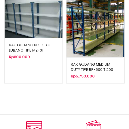
RAK GUDANG BESI SIKU
LUBANG TIPE MZ-01
Rp
600.000
RAK GUDANG MEDIUM
DUTY TIPE RR-500 T.200
(Kekuatan 500 Kg per
Rp
5.750.000
Level)