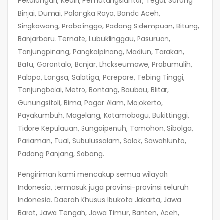
Pekalongan, Kediri, Pematangsiantar, Tegal, Sorong,
Binjai, Dumai, Palangka Raya, Banda Aceh,
Singkawang, Probolinggo, Padang Sidempuan, Bitung,
Banjarbaru, Ternate, Lubuklinggau, Pasuruan,
Tanjungpinang, Pangkalpinang, Madiun, Tarakan,
Batu, Gorontalo, Banjar, Lhokseumawe, Prabumulih,
Palopo, Langsa, Salatiga, Parepare, Tebing Tinggi,
Tanjungbalai, Metro, Bontang, Baubau, Blitar,
Gunungsitoli, Bima, Pagar Alam, Mojokerto,
Payakumbuh, Magelang, Kotamobagu, Bukittinggi,
Tidore Kepulauan, Sungaipenuh, Tomohon, Sibolga,
Pariaman, Tual, Subulussalam, Solok, Sawahlunto,
Padang Panjang, Sabang.
Pengiriman kami mencakup semua wilayah
Indonesia, termasuk juga provinsi-provinsi seluruh
Indonesia. Daerah Khusus Ibukota Jakarta, Jawa
Barat, Jawa Tengah, Jawa Timur, Banten, Aceh,