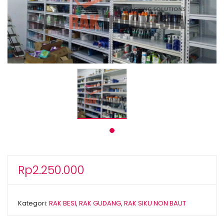
Rp
2.250.000
Kategori:
RAK BESI
,
RAK GUDANG
,
RAK SIKU NON BAUT