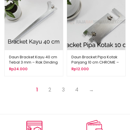
Daun Bracket Kayu 40 cm
Daun Bracket Pipa Kotak
Tebal 3 mm – Rak Dinding
Panjang 10 cm CHROME –
– Rak Kayu – Display
Bracket Pipa Kotak H 10
Rp
24.000
Rp
12.000
Aksesoris
1
2
3
4
→