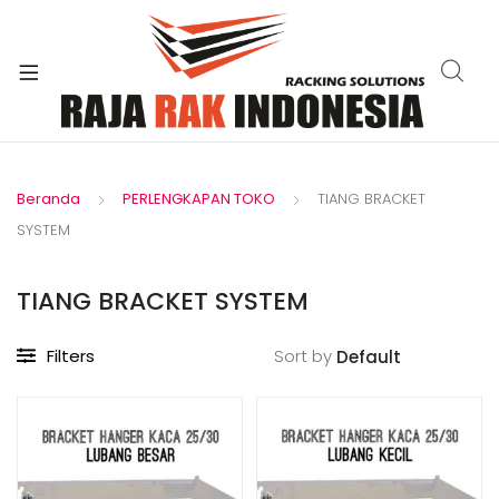
xpand
ild
enu
Beranda
PERLENGKAPAN TOKO
TIANG BRACKET
SYSTEM
TIANG BRACKET SYSTEM
Filters
Sort by