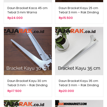
Daun Bracket Kaca 45 cm
Daun Bracket Kayu 25 cm
Tebal 3 mm Warna
Tebal 3 mm – Rak Dinding
Chrome
– Rak Kayu
Rp
24.000
Rp
15.500
Daun Bracket Kayu 30 cm
Daun Bracket Kayu 35 cm
Tebal 3 mm – Rak Dinding
Tebal 3 mm – Rak Dinding
– Rak Kayu – Display
– Rak Kayu – Display
Rp
17.500
Rp
20.000
Aksesoris
Aksesoris