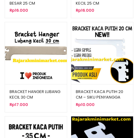
BESAR 25 CM
KECIL 25 CM
Rp
16.000
Rp
16.000
BRACKET HANGER LUBANG
BRACKET KACA PUTIH 20
KECIL 30 CM
CM – SIKU PENYANGGA
RAK BRAKET
Rp
17.000
Rp
10.000