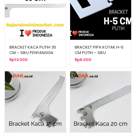
BRACKET KACA PUTIH 35
BRACKET PIPA KOTAK H-5
CM – SIKU PENYANGGA
CM PUTIH – SIKU
RAK BRAKET
PENYANGGA PIPA KOTAK
Rp
13.000
Rp
6.000