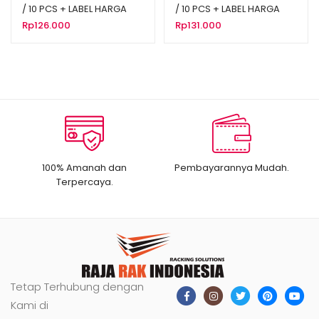
/ 10 PCS + LABEL HARGA
/ 10 PCS + LABEL HARGA
6CM
6CM
Rp
126.000
Rp
131.000
100% Amanah dan
Pembayarannya Mudah.
Terpercaya.
Tetap Terhubung dengan
Kami di