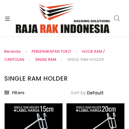
xpand
ild
enu
Beranda
PERLENGKAPAN TOKO
HOOK RAM /
CANTOLAN
SINGLE RAM
SINGLE RAM HOLDER
SINGLE RAM HOLDER
Filters
Sort by