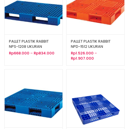
PALLET PLASTIK RABBIT
PALLET PLASTIK RABBIT
NPS-1208 UKURAN
NPD-1512 UKURAN
120x80x13,2 CM
150x120x15 CM
Rentang
Rp
668.000
–
Rp
834.000
Rp
1.526.000
–
harga:
Rentang
Rp
1.907.000
Rp668.000
harga:
hingga
Rp1.526.000
Rp834.000
hingga
Rp1.907.000