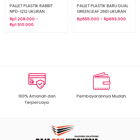
PALLET PLASTIK RABBIT
PALLET PLASTIK BARU DUAL
NPD-1212 UKURAN
GREEN LEAF 2661 UKURAN
120x120x15 CM
110x110x14 CM
Renta
Rp
1.208.000
–
Rp
555.000
–
Rp
693.000
Rentang
harga:
Rp
1.510.000
harga:
Rp555.
Rp1.208.000
hingga
hingga
Rp693.
Rp1.510.000
100% Amanah dan
Pembayarannya Mudah.
Terpercaya.