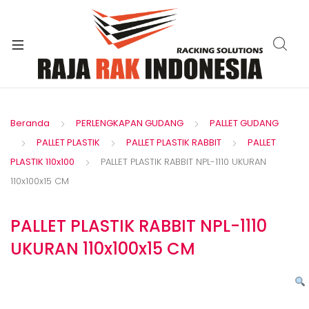
xpand
ild
enu
Beranda
PERLENGKAPAN GUDANG
PALLET GUDANG
PALLET PLASTIK
PALLET PLASTIK RABBIT
PALLET
PLASTIK 110x100
PALLET PLASTIK RABBIT NPL-1110 UKURAN
110x100x15 CM
PALLET PLASTIK RABBIT NPL-1110
UKURAN 110x100x15 CM