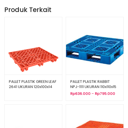
Produk Terkait
PALLET PLASTIK GREEN LEAF
PALLET PLASTIK RABBIT
2641 UKURAN 120x100x14
NPJ-1111 UKURAN 110x110x15
CM
CM
Renta
Rp
636.000
–
Rp
795.000
harga:
Rp636.
hingga
Rp795.