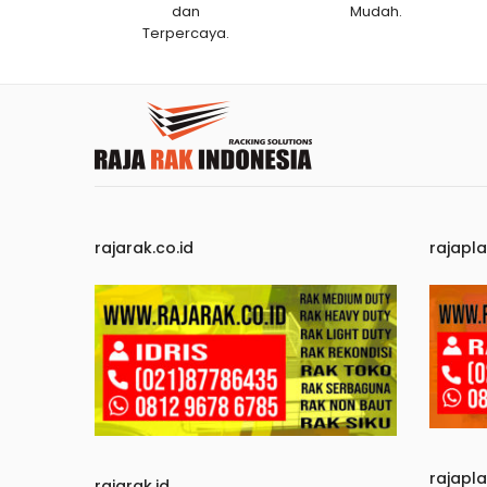
dan
Mudah.
Terpercaya.
rajarak.co.id
rajapla
rajapl
rajarak.id