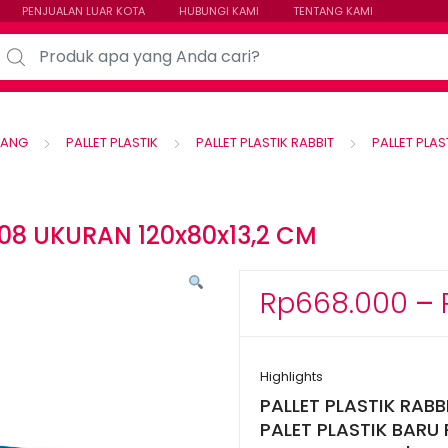
PENJUALAN LUAR KOTA
HUBUNGI KAMI
TENTANG KAMI
arch for:
DANG
PALLET PLASTIK
PALLET PLASTIK RABBIT
PALLET PLAS
208 UKURAN 120x80x13,2 CM
Rp
668.000
–
Highlights
PALLET PLASTIK RABB
PALET PLASTIK BARU