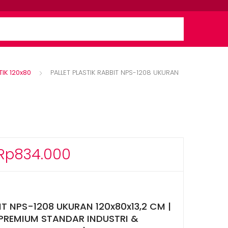
TIK 120x80
PALLET PLASTIK RABBIT NPS-1208 UKURAN
Rentang
Rp
834.000
harga:
Rp668.000
hingga
IT NPS-1208 UKURAN 120x80x13,2 CM |
 PREMIUM STANDAR INDUSTRI &
Rp834.000