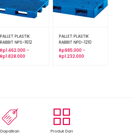
PALLET PLASTIK
PALLET PLASTIK
RABBIT NPS-1612
RABBIT NPD-1210
UKURAN 160x120x13,2
UKURAN 120x100x15
Rp
1.462.000
–
Rp
985.000
–
CM
CM
Rentang
Rentang
Rp
1.828.000
Rp
1.232.000
harga:
harga:
Rp1.462.000
Rp985.000
hingga
hingga
Rp1.828.000
Rp1.232.000
Dapatkan
Produk Dari