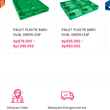
PALLET PLASTIK BARU
PALLET PLASTIK BARU
DUAL GREEN LEAF
DUAL GREEN LEAF
2665 UKURAN
2631 UKURAN
Rp
876.000
–
Rp
555.000
–
120x120x15 CM
120x100x14 CM
Rentang
Rentang
Rp
1.095.000
Rp
693.000
harga:
harga:
0
Rp876.000
Rp555.000
hingga
hingga
0
Rp1.095.000
Rp693.000
Dilayani Oleh
Melayani Pengiriman Ke