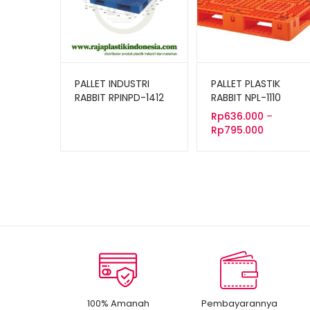
PALLET INDUSTRI
PALLET PLASTIK
RABBIT RPINPD-1412
RABBIT NPL-1110
UKURAN 110x100x15
Rp
636.000
–
CM
Rentang
Rp
795.000
harga:
Rp636.00
hingga
Rp795.00
100% Amanah
Pembayarannya