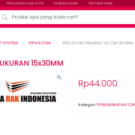
PENJUALAN LUAR KOTA
HUBUNGI KAMI
TENTANG KAMI
arch for:
T SYSTEM
PIPA KOTAK
PIPA KOTAK PANJANG 120 CM UKURAN
 UKURAN 15x30MM
Rp
44.000
Kategori:
PERLENGKAPAN TO