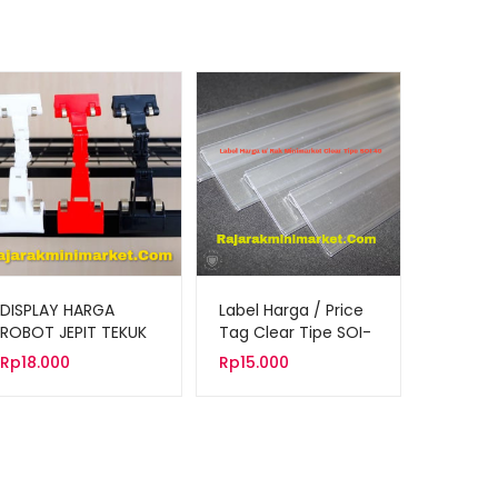
DISPLAY HARGA
Label Harga / Price
ROBOT JEPIT TEKUK
Tag Clear Tipe SOI-
18CM
49
Rp
18.000
Rp
15.000