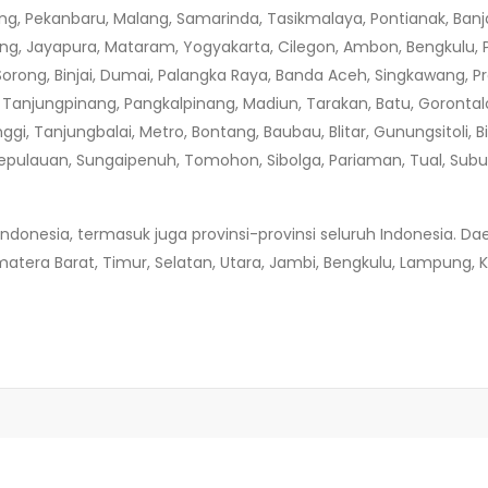
ng, Pekanbaru, Malang, Samarinda, Tasikmalaya, Pontianak, Banj
ng, Jayapura, Mataram, Yogyakarta, Cilegon, Ambon, Bengkulu, P
 Sorong, Binjai, Dumai, Palangka Raya, Banda Aceh, Singkawang, 
, Tanjungpinang, Pangkalpinang, Madiun, Tarakan, Batu, Goronta
nggi, Tanjungbalai, Metro, Bontang, Baubau, Blitar, Gunungsitoli
Kepulauan, Sungaipenuh, Tomohon, Sibolga, Pariaman, Tual, Subu
nesia, termasuk juga provinsi-provinsi seluruh Indonesia. Dae
tera Barat, Timur, Selatan, Utara, Jambi, Bengkulu, Lampung, K