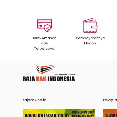
100% Amanah
Pembayarannya
dan
Mudah.
Terpercaya.
rajarak.co.id
rajapla