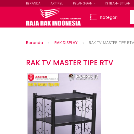
BERANDA
ARTIKEL
PELANGGAN
ISTILAH-ISTILAH
Se
Kategori
Beranda
RAK DISPLAY
RAK TV MASTER TIPE RT
RAK TV MASTER TIPE RTV