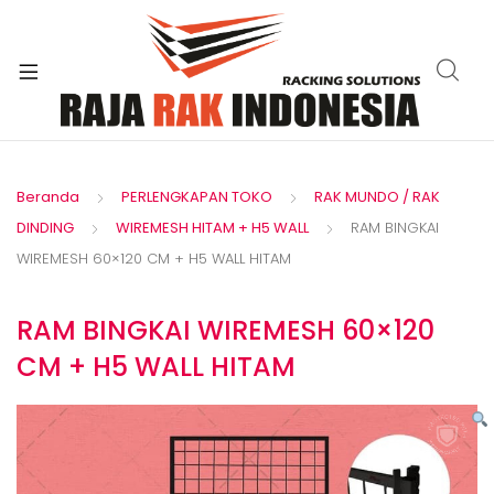
xpand
ild
enu
Beranda
PERLENGKAPAN TOKO
RAK MUNDO / RAK
DINDING
WIREMESH HITAM + H5 WALL
RAM BINGKAI
WIREMESH 60×120 CM + H5 WALL HITAM
RAM BINGKAI WIREMESH 60×120
CM + H5 WALL HITAM