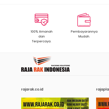
100% Amanah
Pembayarannya
dan
Mudah.
Terpercaya.
rajarak.co.id
rajapla