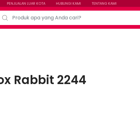
PENJUALAN LUAR KOTA
HUBUNGI KAMI
TENTANG KAMI
arch for:
ox Rabbit 2244