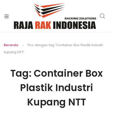
xpand
ild
enu
Beranda
Pos dengan tag “Container Box Plastik Industri
Kupang NTT”
Tag:
Container Box
Plastik Industri
Kupang NTT