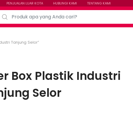
PENJUALAN LUAR KOTA
HUBUNGI KAMI
TENTANG KAMI
arch for:
dustri Tanjung Selor”
r Box Plastik Industri
njung Selor