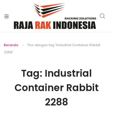
xpand
ild
enu
Beranda
Pos dengan tag “Industrial Container Rabbit
2288”
Tag:
Industrial
Container Rabbit
2288