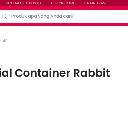
PENJUALAN LUAR KOTA
HUBUNGI KAMI
TENTANG KAMI
arch for:
bit”
ial Container Rabbit