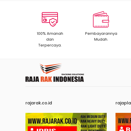
100% Amanah
Pembayarannya
dan
Mudah.
Terpercaya.
rajarak.co.id
rajapla