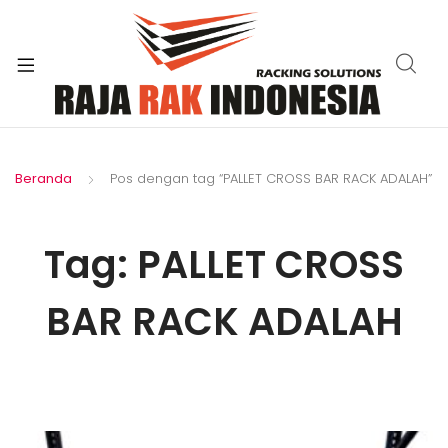
xpand
ild
enu
Beranda
Pos dengan tag “PALLET CROSS BAR RACK ADALAH”
Tag:
PALLET CROSS
BAR RACK ADALAH