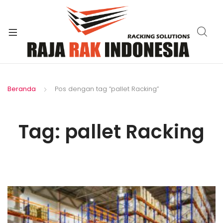
xpand
ild
enu
Beranda
Pos dengan tag “pallet Racking”
Tag:
pallet Racking