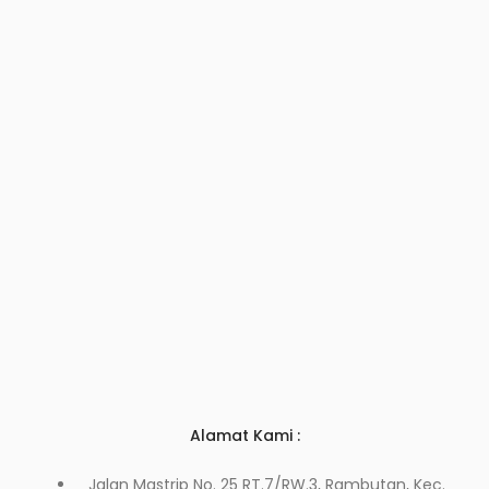
Alamat Kami :
Jalan Mastrip No. 25 RT.7/RW.3, Rambutan, Kec.