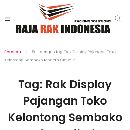
xpand
ild
enu
Beranda
Pos dengan tag “Rak Display Pajangan Toko
Kelontong Sembako Modern Cibubur”
Tag:
Rak Display
Pajangan Toko
Kelontong Sembako