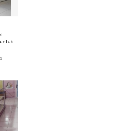
k
 untuk
23