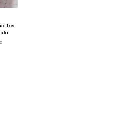
alitas
Anda
23