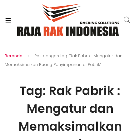
xpand
ild
enu
Beranda
Pos dengan tag “Rak Pabrik : Mengatur dan
Memaksimalkan Ruang Penyimpanan di Pabrik”
Tag:
Rak Pabrik :
Mengatur dan
Memaksimalkan