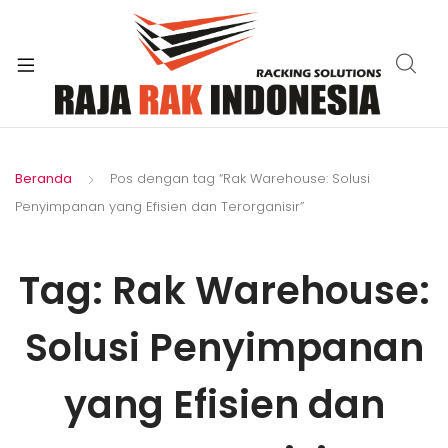
xpand
ild
enu
Beranda
Pos dengan tag “Rak Warehouse: Solusi
Penyimpanan yang Efisien dan Terorganisir”
Tag:
Rak Warehouse:
Solusi Penyimpanan
yang Efisien dan