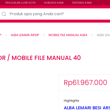
PENJUALAN LUAR KOTA
HUBUNGI KAMI
TENTANG KAMI
arch for:
P
ALBA LEMARI ARSIP
MOBILE FILE MANUAL ALBA
ALBA LEM
OR / MOBILE FILE MANUAL 40
Rp
61.967.000
Highlights
ALBA LEMARI BESI AR