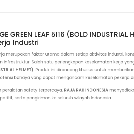
E GREEN LEAF 5116 (BOLD INDUSTRIAL H
ja Industri
a merupakan faktor utama dalam setiap aktivitas industri, kon
nfrastruktur. Salah satu perlengkapan keselamatan kerja yan
USTRIAL HELMET)
. Produk ini dirancang khusus untuk memberikan
 potensi bahaya yang dapat mengancam keselamatan pekerja di
an peralatan safety terpercaya,
RAJA RAK INDONESIA
menyediak
etitif, serta pengiriman ke seluruh wilayah Indonesia.