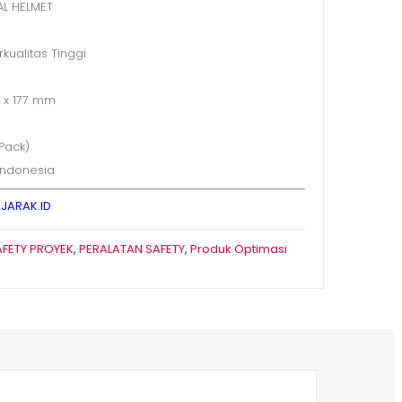
AL HELMET
rkualitas Tinggi
9 x 177 mm
 Pack)
Indonesia
JARAK.ID
AFETY PROYEK
,
PERALATAN SAFETY
,
Produk Optimasi