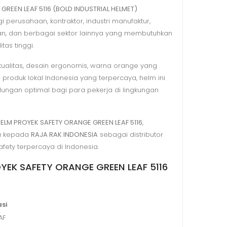
REEN LEAF 5116 (BOLD INDUSTRIAL HELMET)
 perusahaan, kontraktor, industri manufaktur,
, dan berbagai sektor lainnya yang membutuhkan
tas tinggi.
kualitas, desain ergonomis, warna orange yang
as produk lokal Indonesia yang terpercaya, helm ini
ngan optimal bagi para pekerja di lingkungan
ELM PROYEK SAFETY ORANGE GREEN LEAF 5116
,
a kepada
RAJA RAK INDONESIA
sebagai distributor
afety terpercaya di Indonesia.
OYEK SAFETY ORANGE GREEN LEAF 5116
asi
AF