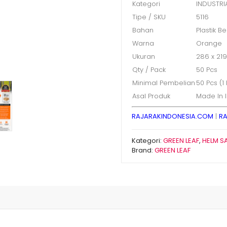
Kategori
INDUSTRI
Tipe / SKU
5116
Bahan
Plastik Be
Warna
Orange
Ukuran
286 x 21
Qty / Pack
50 Pcs
Minimal Pembelian
50 Pcs (1
Asal Produk
Made In 
RAJARAKINDONESIA.COM
|
RA
Kategori:
GREEN LEAF
,
HELM S
Brand:
GREEN LEAF