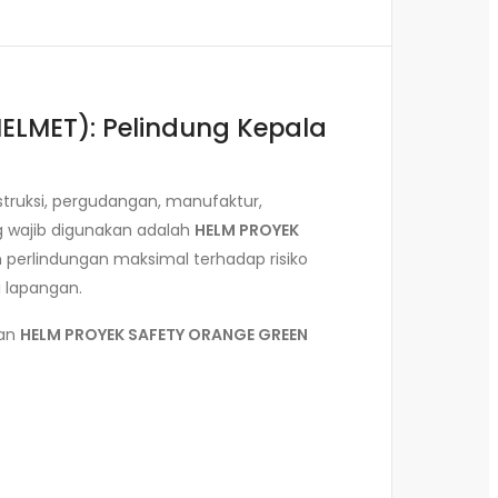
ELMET): Pelindung Kepala
struksi, pergudangan, manufaktur,
g wajib digunakan adalah
HELM PROYEK
 perlindungan maksimal terhadap risiko
 lapangan.
an
HELM PROYEK SAFETY ORANGE GREEN