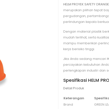
HELM PROYEK SAFETY ORANGE G
merupakan pilihan tepat bagi
pergudangan, pertambangan
perlindungan kepala berkuali
Dengan material plastik ber
mudah terlihat, serta kualit
mampu memberikan perlindu
kerja berisiko tinggi.
Jika Anda sedang mencari
H
percayakan kebutuhan And
perlengkapan industri dan s
Spesifikasi HELM PR
Detail Produk
Keterangan
Spesifik
Brand
GREEN LE