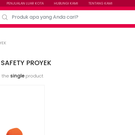
PENJUALAN LUAR KOTA
HUBUNGI KAMI
TENTANG KAMI
arch for:
YEK
 SAFETY PROYEK
 the
single
product