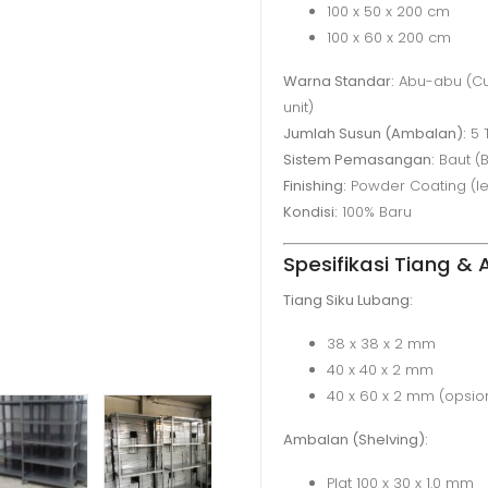
100 x 50 x 200 cm
100 x 60 x 200 cm
Warna Standar:
Abu-abu (Cu
unit)
Jumlah Susun (Ambalan):
5 
Sistem Pemasangan:
Baut (B
Finishing:
Powder Coating (le
Kondisi:
100% Baru
Spesifikasi Tiang &
Tiang Siku Lubang:
38 x 38 x 2 mm
40 x 40 x 2 mm
40 x 60 x 2 mm (opsion
Ambalan (Shelving):
Plat 100 x 30 x 1.0 mm