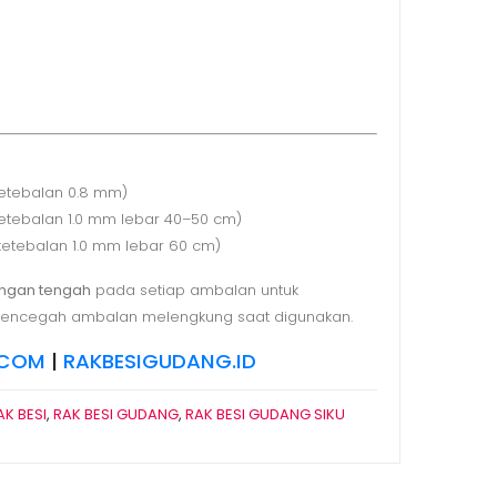
ketebalan 0.8 mm)
etebalan 1.0 mm lebar 40–50 cm)
ketebalan 1.0 mm lebar 60 cm)
angan tengah
pada setiap ambalan untuk
ncegah ambalan melengkung saat digunakan.
.COM
|
RAKBESIGUDANG.ID
AK BESI
,
RAK BESI GUDANG
,
RAK BESI GUDANG SIKU