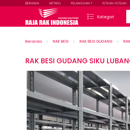
BERANDA
ARTIKEL
PELANGGAN
ISTILAH-ISTILAH
Se
Kategori
Beranda
RAK BESI
RAK BESI GUDANG
RAK
RAK BESI GUDANG SIKU LUBAN