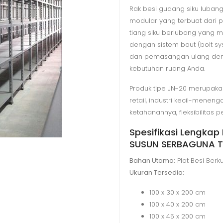
Rak besi gudang siku luba
modular yang terbuat dari pl
tiang siku berlubang yang
dengan sistem baut (bolt 
dan pemasangan ulang deng
kebutuhan ruang Anda.
Produk tipe JN-20 merupakan 
retail, industri kecil-mene
ketahanannya, fleksibilitas 
Spesifikasi Lengka
SUSUN SERBAGUNA T
Bahan Utama:
Plat Besi Berk
Ukuran Tersedia:
100 x 30 x 200 cm
100 x 40 x 200 cm
100 x 45 x 200 cm