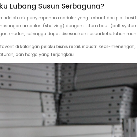
Siku Lubang Susun Serbaguna?
 adalah rak penyimpanan modular yang terbuat dari plat besi b
masangan ambalan (shelving) dengan sistem baut (bolt syst
n mudah, sehingga dapat disesuaikan sesuai kebutuhan ruan
avorit di kalangan pelaku bisnis retail, industri kecil-menenga
aturan, dan harga yang terjangkau.