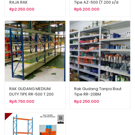
RAJA RAK
Tipe AZ-500 (T.200 s/d
T.600)
Rp
2.250.000
Rp
5.200.000
RAK GUDANG MEDIUM
Rak Gudang Tanpa Baut
DUTY TIPE RR-500 T.200
Tipe RR-20BM
(Kekuatan 500 Kg per
Rp
5.750.000
Rp
2.250.000
Level)