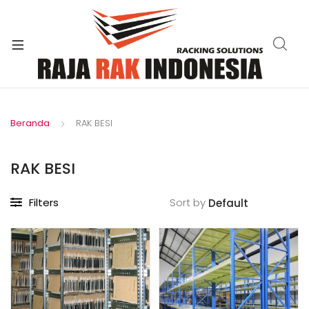
xpand
ild
enu
Beranda
RAK BESI
RAK BESI
Filters
Sort by