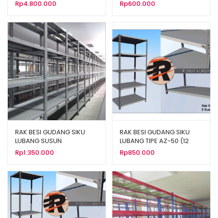
RACKING SYSTEM
Rp
4.800.000
Rp
600.000
RAK BESI GUDANG SIKU
RAK BESI GUDANG SIKU
LUBANG SUSUN
LUBANG TIPE AZ-50 (12
SERBAGUNA TIPE JN-20
Tipe Ukuran)
Rp
1.350.000
Rp
850.000