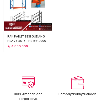
RAK PALLET BESI GUDANG
HEAVY DUTY TIPE RR-2000
RAJARAK
Rp
4.000.000
100% Amanah dan
Pembayarannya Mudah.
Terpercaya.