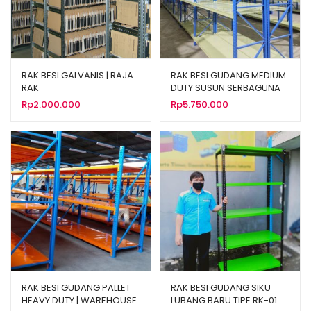
RAK BESI GALVANIS | RAJA
RAK BESI GUDANG MEDIUM
RAK
DUTY SUSUN SERBAGUNA
TIPE RR-500
Rp
2.000.000
Rp
5.750.000
RAK BESI GUDANG PALLET
RAK BESI GUDANG SIKU
HEAVY DUTY | WAREHOUSE
LUBANG BARU TIPE RK-01