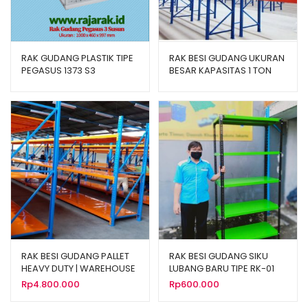
RAK GUDANG PLASTIK TIPE
RAK BESI GUDANG UKURAN
PEGASUS 1373 S3
BESAR KAPASITAS 1 TON
TIPE RR-1000
RAK BESI GUDANG PALLET
RAK BESI GUDANG SIKU
HEAVY DUTY | WAREHOUSE
LUBANG BARU TIPE RK-01
RACKING SYSTEM
Rp
4.800.000
Rp
600.000