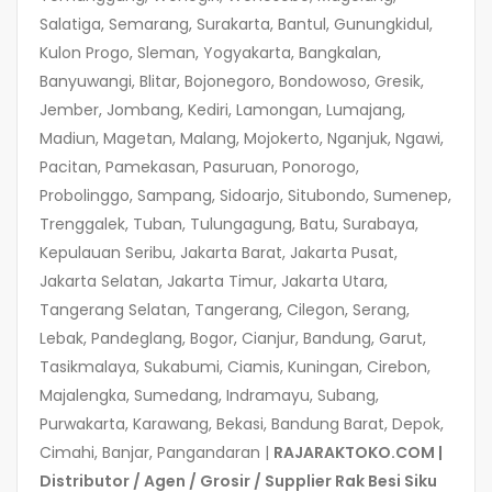
Salatiga, Semarang, Surakarta, Bantul, Gunungkidul,
Kulon Progo, Sleman, Yogyakarta, Bangkalan,
Banyuwangi, Blitar, Bojonegoro, Bondowoso, Gresik,
Jember, Jombang, Kediri, Lamongan, Lumajang,
Madiun, Magetan, Malang, Mojokerto, Nganjuk, Ngawi,
Pacitan, Pamekasan, Pasuruan, Ponorogo,
Probolinggo, Sampang, Sidoarjo, Situbondo, Sumenep,
Trenggalek, Tuban, Tulungagung, Batu, Surabaya,
Kepulauan Seribu, Jakarta Barat, Jakarta Pusat,
Jakarta Selatan, Jakarta Timur, Jakarta Utara,
Tangerang Selatan, Tangerang, Cilegon, Serang,
Lebak, Pandeglang, Bogor, Cianjur, Bandung, Garut,
Tasikmalaya, Sukabumi, Ciamis, Kuningan, Cirebon,
Majalengka, Sumedang, Indramayu, Subang,
Purwakarta, Karawang, Bekasi, Bandung Barat, Depok,
Cimahi, Banjar, Pangandaran |
RAJARAKTOKO.COM |
Distributor / Agen / Grosir / Supplier
Rak Besi Siku