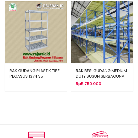
RAK GUDANG PLASTIK TIPE
RAK BESI GUDANG MEDIUM
PEGASUS 1374 S5
DUTY SUSUN SERBAGUNA
TIPE RR-500
Rp
5.750.000