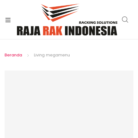
xpand
ild
enu
Beranda
Living megamenu