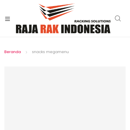
xpand
ild
enu
Beranda
snacks megamenu