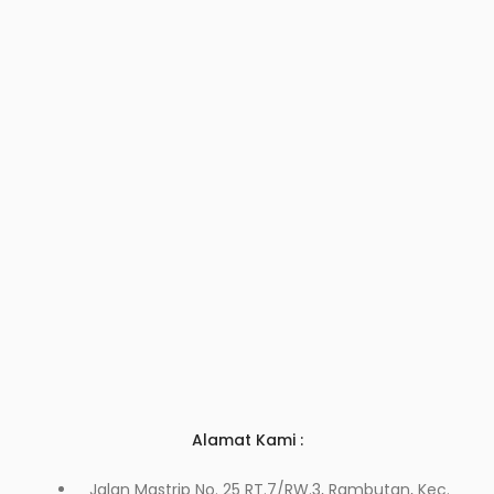
Alamat Kami :
Jalan Mastrip No. 25 RT.7/RW.3, Rambutan, Kec.