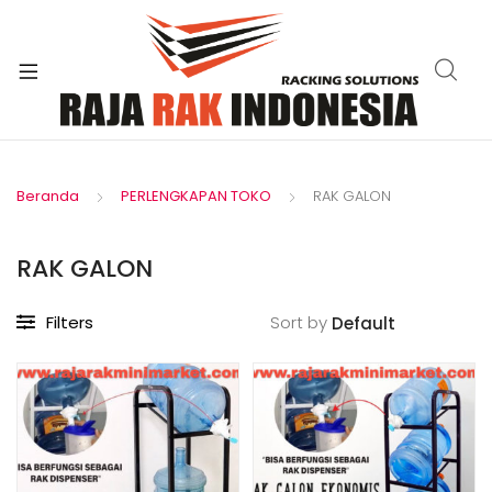
xpand
ild
enu
Beranda
PERLENGKAPAN TOKO
RAK GALON
RAK GALON
Filters
Sort by