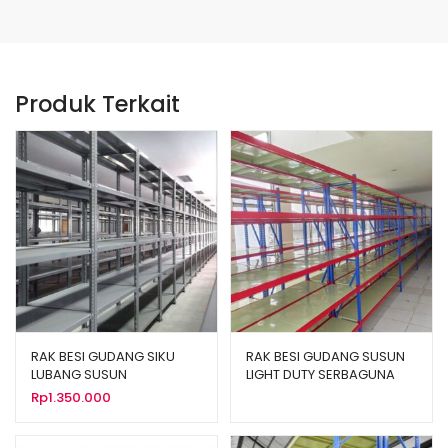
Produk Terkait
RAK BESI GUDANG SIKU
RAK BESI GUDANG SUSUN
LUBANG SUSUN
LIGHT DUTY SERBAGUNA
SERBAGUNA TIPE JN-20
TIPE C-150
Rp
1.350.000