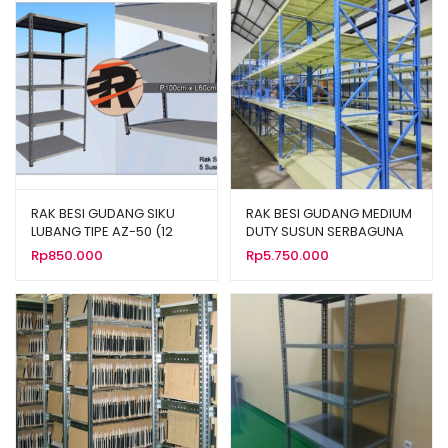
RAK BESI GUDANG SIKU
RAK BESI GUDANG MEDIUM
LUBANG TIPE AZ-50 (12
DUTY SUSUN SERBAGUNA
Tipe Ukuran)
TIPE RR-500
Rp
850.000
Rp
5.750.000