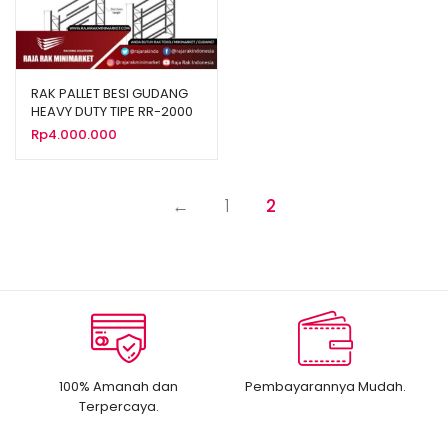
RAK PALLET BESI GUDANG
HEAVY DUTY TIPE RR-2000
RAJARAK
Rp
4.000.000
←
1
2
100% Amanah dan
Pembayarannya Mudah.
Terpercaya.