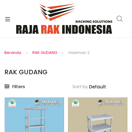
xpand
ild
enu
Beranda
RAK GUDANG
Halaman 2
RAK GUDANG
Filters
Sort by