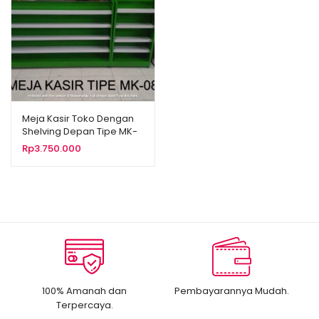
Meja Kasir Toko Dengan
Shelving Depan Tipe MK-
08
Rp
3.750.000
100% Amanah dan
Pembayarannya Mudah.
Terpercaya.