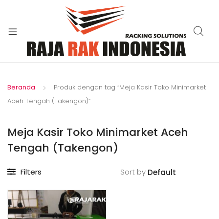
xpand
ild
enu
Beranda
Produk dengan tag “Meja Kasir Toko Minimarket
Aceh Tengah (Takengon)”
Meja Kasir Toko Minimarket Aceh
Tengah (Takengon)
Filters
Sort by