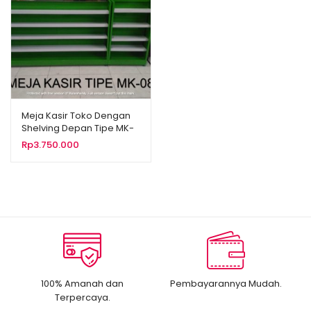
Meja Kasir Toko Dengan
Shelving Depan Tipe MK-
08
Rp
3.750.000
100% Amanah dan
Pembayarannya Mudah.
Terpercaya.