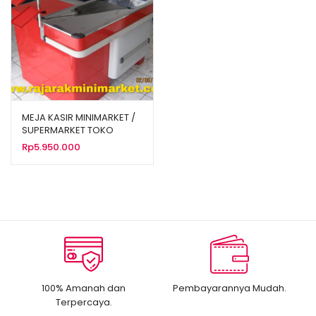
MEJA KASIR MINIMARKET /
SUPERMARKET TOKO
ALFAMIDI TIPE MK-01
Rp
5.950.000
100% Amanah dan
Pembayarannya Mudah.
Terpercaya.