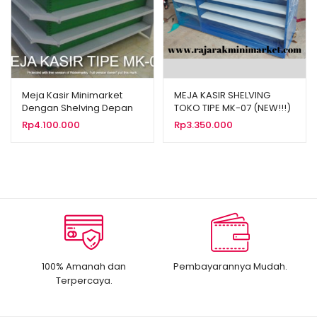
Meja Kasir Minimarket
MEJA KASIR SHELVING
Dengan Shelving Depan
TOKO TIPE MK-07 (NEW!!!)
Tipe MK-09
Rp
4.100.000
Rp
3.350.000
100% Amanah dan
Pembayarannya Mudah.
Terpercaya.