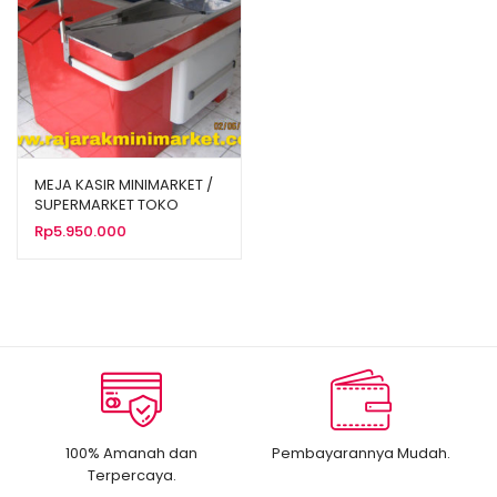
MEJA KASIR MINIMARKET /
SUPERMARKET TOKO
ALFAMIDI TIPE MK-01
Rp
5.950.000
100% Amanah dan
Pembayarannya Mudah.
Terpercaya.